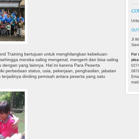
Untu
OUT
Jl W
Slem
und Training bertujuan untuk menghilangkan kebekuan-
For 
, sehingga mereka saling mengenal, mengerti dan bisa saling
plea
u dengan yang lainnya. Hal ini karena Para Peserta
0274
ki perbedaan status, usia, pekerjaan, penghasilan, jabatan
0878
erjadinya dinding pemisah antara peserta yang satu
Emai
mai