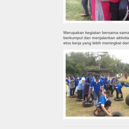
Merupakan kegiatan bersama-sama
berkumpul dan menjalankan aktivit
etos kerja yang lebih meningkat da