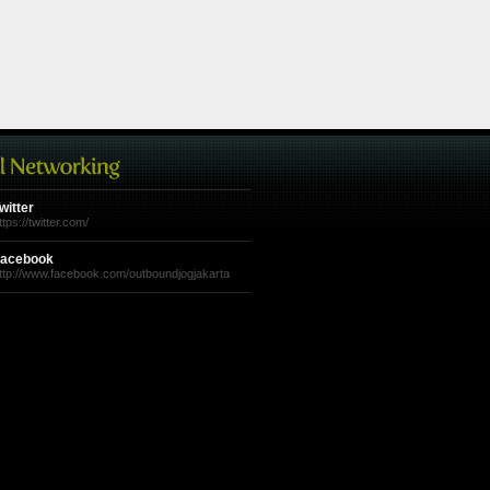
witter
ttps://twitter.com/
acebook
ttp://www.facebook.com/outboundjogjakarta