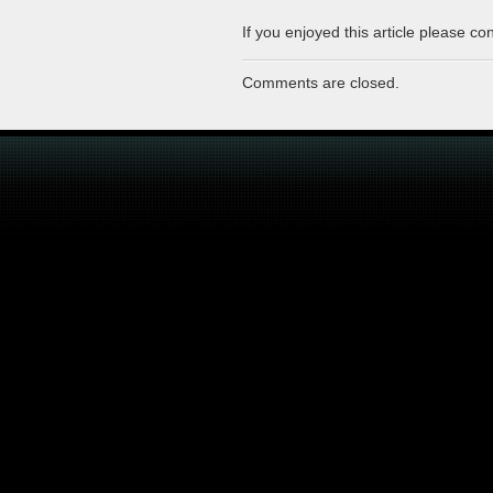
If you enjoyed this article please co
Comments are closed.