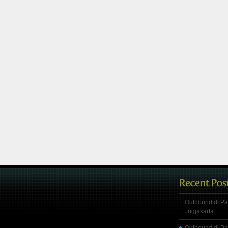
Outbound di Pa
Jogjakarta