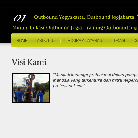
HOME
ABOUT US
PROGRAM LAYANAN
LOKASI
G
“Menjadi lembaga profesional dalam pen
Manusia
yang terkemuka dan mitra terpercay
profesionalisme”.