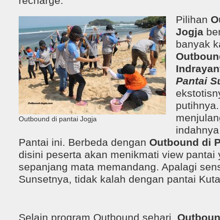
recharge.
Pilihan
O
Jogja
ber
banyak ka
Outbound
Indrayan
Pantai 
ekstotisn
putihnya
menjula
Outbound di pantai Jogja
indahnya
Pantai ini. Berbeda dengan
Outbound di P
disini peserta akan menikmati view pantai
sepanjang mata memandang. Apalagi sens
Sunsetnya, tidak kalah dengan pantai Kuta
Selain program Outbound sehari,
Outbound