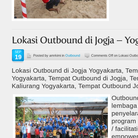
SEP
19
Posted by amrkimi in
Outbound
Comments Off
on Lokasi Outbo
Lokasi Outbound di Jogja Yogyakarta, Tem
Yogyakarta, Tempat Outbound di Jogja, T
Kaliurang Yogyakarta, Tempat Outbound Jo
Outboun
lembaga 
penyelar
program
/ facilita
empoweri