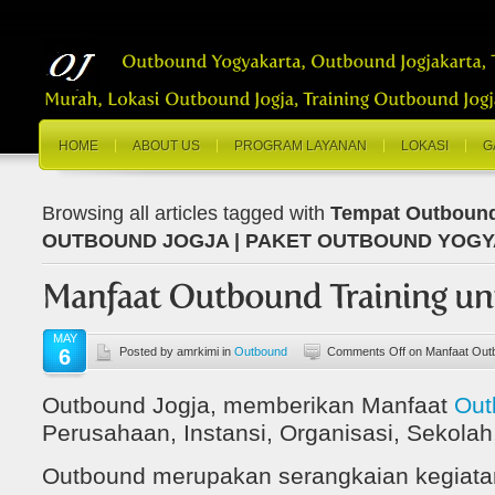
HOME
ABOUT US
PROGRAM LAYANAN
LOKASI
G
Browsing all articles tagged with
Tempat Outbound
OUTBOUND JOGJA | PAKET OUTBOUND YOG
MAY
6
Posted by amrkimi in
Outbound
Comments Off
on Manfaat Outb
Outbound Jogja, memberikan Manfaat
Out
Perusahaan, Instansi, Organisasi, Sekolah, 
Outbound merupakan serangkaian kegiata