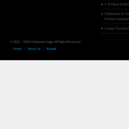
4 Tempat Outbo
Outbound di Pa
Pantai Indrayan
Lokasi Tempat 
© 2012 - 2026 Outbound Jogja. All Right Reserved.
Home
About Us
Kontak