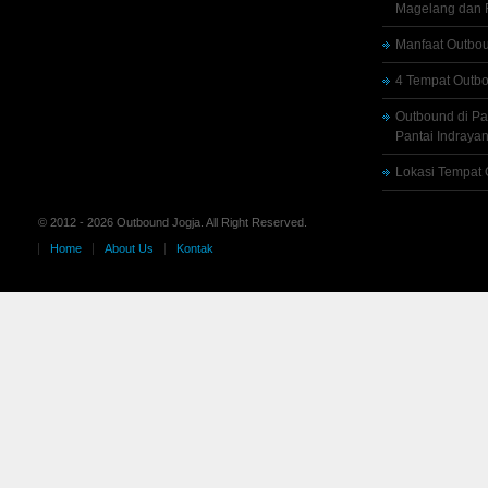
Magelang dan R
Manfaat Outbou
4 Tempat Outbo
Outbound di Pa
Pantai Indrayan
Lokasi Tempat 
© 2012 - 2026 Outbound Jogja. All Right Reserved.
Home
About Us
Kontak