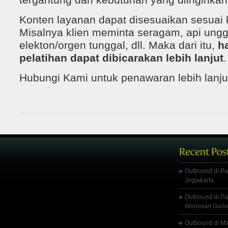
tergantung dari kebutuhan yang diinginkan 
Konten layanan dapat disesuaikan sesuai k
Misalnya klien meminta seragam, api ungg
elekton/orgen tunggal, dll. Maka dari itu,
ha
pelatihan dapat dibicarakan lebih lanjut
.
Hubungi Kami untuk penawaran lebih lanju
Outbound di Pa
Jogjakarta
Outbound di Pa
Wonosari Gunu
Outbound di M