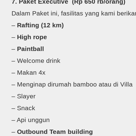
7. Paket Executive (Rp 650 rb/orang)
Dalam Paket ini, fasilitas yang kami berika
–
Rafting (12 km)
–
High rope
–
Paintball
– Welcome drink
– Makan 4x
– Menginap dirumah bamboo atau di Villa
– Slayer
– Snack
– Api unggun
–
Outbound Team building