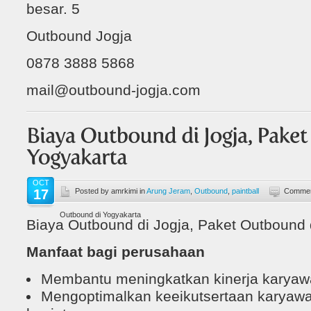
besar. 5
Outbound Jogja
0878 3888 5868
mail@outbound-jogja.com
OCT
17
Posted by amrkimi in
Arung Jeram
,
Outbound
,
paintball
Commen
Outbound di Yogyakarta
Biaya Outbound di Jogja, Paket Outbound 
Manfaat bagi perusahaan
Membantu meningkatkan kinerja karya
Mengoptimalkan keeikutsertaan karyaw