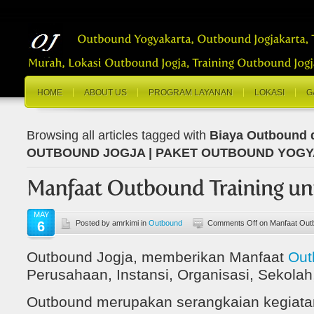
HOME
ABOUT US
PROGRAM LAYANAN
LOKASI
G
Browsing all articles tagged with
Biaya Outbound 
OUTBOUND JOGJA | PAKET OUTBOUND YOG
MAY
6
Posted by amrkimi in
Outbound
Comments Off
on Manfaat Outb
Outbound Jogja, memberikan Manfaat
Out
Perusahaan, Instansi, Organisasi, Sekolah, 
Outbound merupakan serangkaian kegiata